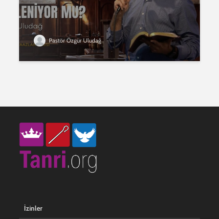
Pastör Özgür Uludağ
İzinler