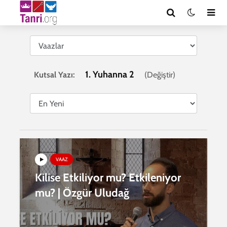
1. Yuhanna 2
Kutsal Yazı:
(
Değiştir
)
VAAZ
Kilise Etkiliyor mu? Etkileniyor
mu? | Özgür Uludağ