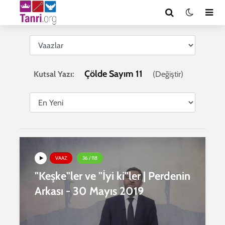
Çölde Sayım 11
Kutsal Yazı:
(
Değiştir
)
VAAZ
36 / 118
"Keşke"ler ve "İyi ki"ler | Perdenin
Arkası - 30 Mayıs 2019