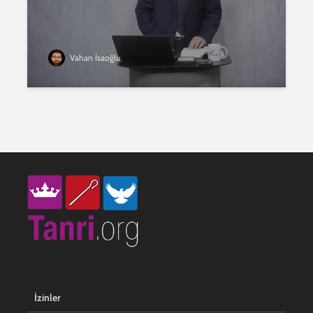
Vahan İsaoğlu
İzinler