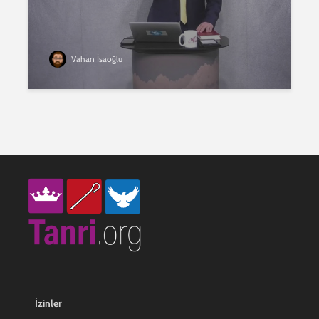
Vahan İsaoğlu
İzinler