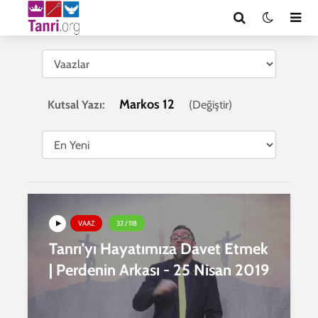
Markos 12
Kutsal Yazı:
(
Değiştir
)
VAAZ
32 / 118
Tanrı'yı Hayatımıza Davet Etmek
| Perdenin Arkası - 25 Nisan 2019