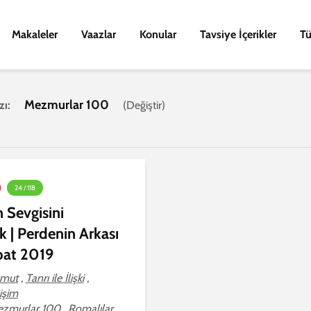
Makaleler
Vaazlar
Konular
Tavsiye İçerikler
Tü
Mezmurlar 100
zı:
(
Değiştir
)
24 / 118
n Sevgisini
 | Perdenin Arkası
bat 2019
mut
,
Tanrı ile İlişki
,
işim
zmurlar 100
,
Romalılar...