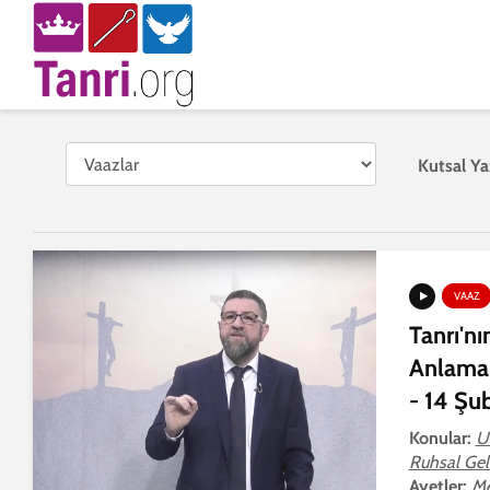
Kutsal Ya
VAAZ
Tanrı'nı
Anlamak
- 14 Şu
Konular:
U
Ruhsal Gel
Ayetler:
Me