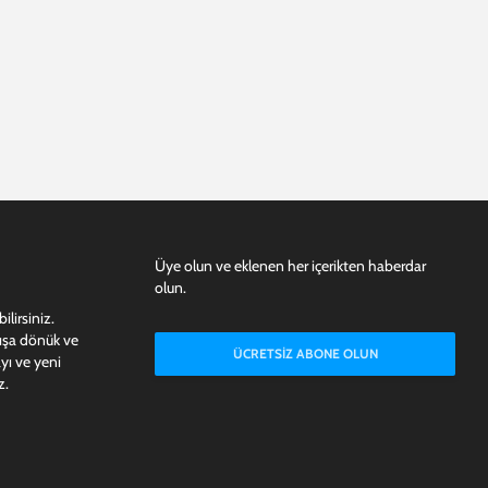
Üye olun ve eklenen her içerikten haberdar
olun.
lirsiniz.
dışa dönük ve
ÜCRETSIZ ABONE OLUN
yı ve yeni
z.