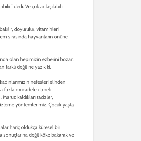
lir’’ dedi. Ve çok anlaşılabilir
akılır, doyurulur, vitaminleri
r. Önem sırasında hayvanların önüne
şında olan hepimizin ezberini bozan
farklı değil ne yazık ki.
kadınlarımızın nefesleri elinden
aha fazla mücadele etmek
Maruz kaldıkları tacizler,
emizleme yöntemlerimiz. Çocuk yaşta
alar hariç oldukça küresel bir
a sonuçlarına değil köke bakarak ve