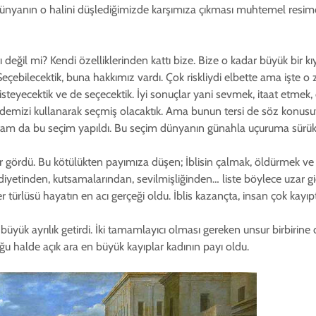
n dünyanın o halini düşlediğimizde karşımıza çıkması muhtemel resimd
 değil mi? Kendi özelliklerinden kattı bize. Bize o kadar büyük bir kı
 Seçebilecektik, buna hakkımız vardı. Çok riskliydi elbette ama işte o 
ı isteyecektik ve de seçecektik. İyi sonuçlar yani sevmek, itaat etme
rademizi kullanarak seçmiş olacaktık. Ama bunun tersi de söz konusuy
tam da bu seçim yapıldı. Bu seçim dünyanın günahla uçuruma sürük
rar gördü. Bu kötülükten payımıza düşen; İblisin çalmak, öldürmek v
diyetinden, kutsamalarından, sevilmişliğinden… liste böylece uzar gid
türlüsü hayatın en acı gerçeği oldu. İblis kazançta, insan çok kayıp
büyük ayrılık getirdi. İki tamamlayıcı olması gereken unsur birbirin
u halde açık ara en büyük kayıplar kadının payı oldu.