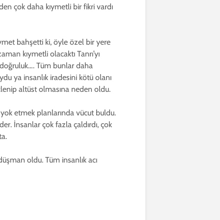
en çok daha kıymetli bir fikri vardı
ymet bahşetti ki, öyle özel bir yere
zaman kıymetli olacaktı Tanrı’yı
k, doğruluk…. Tüm bunlar daha
du ya insanlık iradesini kötü olanı
lenip altüst olmasına neden oldu.
e yok etmek planlarında vücut buldu.
er. İnsanlar çok fazla çaldırdı, çok
ta.
e düşman oldu. Tüm insanlık acı