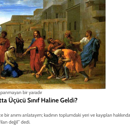
apanmayan bir yaradır
tta Üçücü Sınıf Haline Geldi?
 Size bir anımı anlatayım; kadının toplumdaki yeri ve kayıpları hakkınd
filan değil’’ dedi.