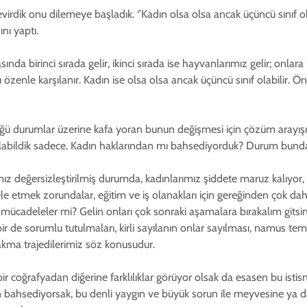
irdik onu dilemeye başladık. ‘’Kadın olsa olsa ancak üçüncü sınıf olabi
nı yaptı.
da birinci sırada gelir, ikinci sırada ise hayvanlarımız gelir; onlara b
çları özenle karşılanır. Kadın ise olsa olsa ancak üçüncü sınıf olabili
üldüğü durumlar üzerine kafa yoran bunun değişmesi için çözüm arayı
 kalabildik sadece. Kadın haklarından mı bahsediyorduk? Durum bundan 
mız değersizleştirilmiş durumda, kadınlarımız şiddete maruz kalıyor, 
ele etmek zorundalar, eğitim ve iş olanakları için gereğinden çok d
ücadeleler mi? Gelin onları çok sonraki aşamalara bırakalım gitsin. 
ir de sorumlu tutulmaları, kirli sayılanın onlar sayılması, namus t
kma trajedilerimiz söz konusudur.
 coğrafyadan diğerine farklılıklar görüyor olsak da esasen bu istisn
 bahsediyorsak, bu denli yaygın ve büyük sorun ile meyvesine ya d