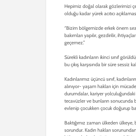
Hepimiz doğal olarak gözlerimizi çev
olduğu kadar yürek acıtıcı açıklaması
‘’Bizim bölgemizde erkek önem sırasın
bakımları yapılır, gezdirilir, ihtiya
geçemez.’’
Sürekli kadınların ikinci sınıf gör
bu çıkış karşısında bir süre sessiz
Kadınlarımız üçüncü sınıf, kadınları
alınıyor- yaşam hakları için mücad
durumdalar, kariyer yolculuğundaki m
tecavüzler ve bunların sonucunda b
evlenip çocukken çocuk doğurup ba
Baktığımız zaman ülkeden ülkeye, bir
sorundur. Kadın hakları sorunundan