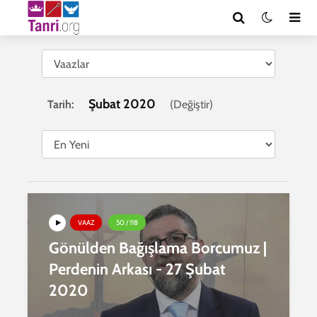
Şubat 2020
Tarih:
(
Değiştir
)
VAAZ
50 / 118
Gönülden Bağışlama Borcumuz |
Perdenin Arkası - 27 Şubat
2020