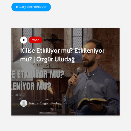
TÜM IÇERIKLERINI GÖR
VAAZ
Kilise Etkiliyor mu? Etkileniyor
mu? | Özgür Uludağ
Pastör Özgür Uludağ