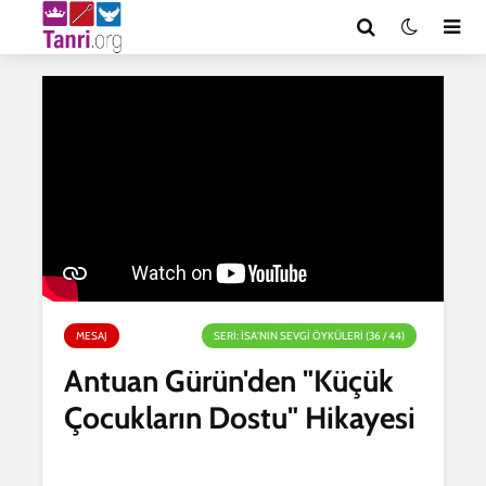
MESAJ
SERI: İSA'NIN SEVGI ÖYKÜLERI (36 / 44)
Antuan Gürün'den "Küçük
Çocukların Dostu" Hikayesi