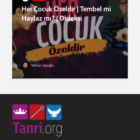
Her Çocuk Özeldir | Tembel mi
Haylaz mı? | Disleksi
Vahan İsaoğlu