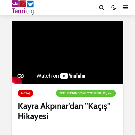
MESAJ
SERI: İSA'NIN SEVGI ÖYKÜLERI (39 / 44)
Kayra Akpınar'dan "Kaçış"
Hikayesi