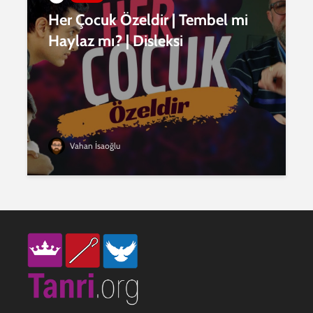
Her Çocuk Özeldir | Tembel mi
Haylaz mı? | Disleksi
Vahan İsaoğlu