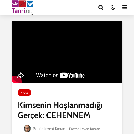
VAAZ
Kimsenin Hoşlanmadığı
Gerçek: CEHENNEM
Pastör Levent Kınran
Pastör Leven Kınran