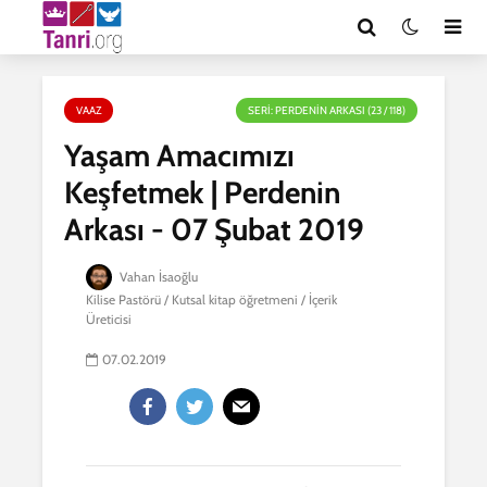
VAAZ
SERI: PERDENIN ARKASI (23 / 118)
Yaşam Amacımızı
Keşfetmek | Perdenin
Arkası - 07 Şubat 2019
Vahan İsaoğlu
Kilise Pastörü / Kutsal kitap öğretmeni / İçerik
Üreticisi
07.02.2019