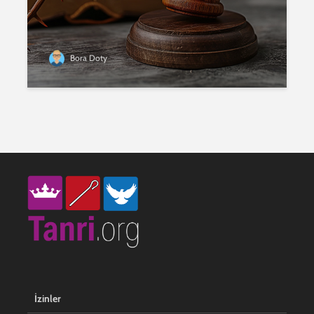
Bora Doty
İzinler