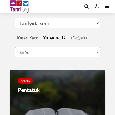
Yuhanna 12
Kutsal Yazı:
(
Değiştir
)
MAKALE
Pentatük