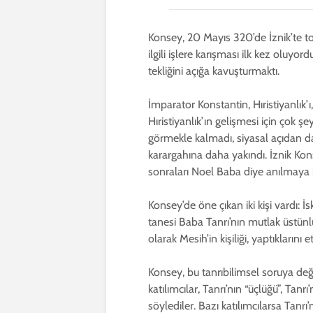
Konsey, 20 Mayıs 320’de İznik’te topl
ilgili işlere karışması ilk kez oluyor
tekliğini açığa kavuşturmaktı.
İmparator Konstantin, Hıristiyanlık’
Hıristiyanlık’ın gelişmesi için çok şe
görmekle kalmadı, siyasal açıdan da 
karargahına daha yakındı. İznik Kon
sonraları Noel Baba diye anılmaya 
Konsey’de öne çıkan iki kişi vardı: İ
tanesi Baba Tanrı’nın mutlak üstünlüğ
olarak Mesih’in kişiliği, yaptıklarını 
Konsey, bu tanrıbilimsel soruya deği
katılımcılar, Tanrı’nın “üçlüğü”, Tanr
söylediler. Bazı katılımcılarsa Tanr