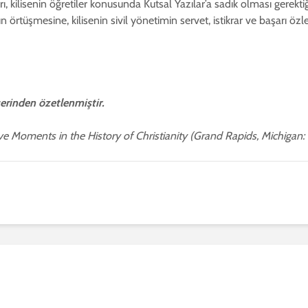
ı, kilisenin öğretiler konusunda Kutsal Yazılar’a sadık olması gerektiğ
 örtüşmesine, kilisenin sivil yönetimin servet, istikrar ve başarı ö
erinden özetlenmiştir.
sive Moments in the History of Christianity (Grand Rapids, Michigan