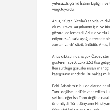
yetersizdi; çünkü İsa’nın kişiliğini
vurguluyordu.
Arius, “Kutsal Yazılar’ı sabırla ve di
olumlu tavrı, karşıtlarının işini ve it
gözardı edilemezdi. Arius diyordu ki, 
ediyoruz…”. İsa’yı aşağı derecede bi
zaman vardı” sözü, ünlüdür. Arius, İ
Arius dikkatini daha çok Özdeyişler 
gösteren ayet), Luka 2:52 (İsa gelişi
İleri sürdüğü görüşler insan mantığı
kategorinin içindedir. Bu yaklaşım, k
Peki, Arianism’in bu iddialarına nası
Tanrı değilse, İncil’de vaat edilen 
şekilde, eğer İsa Tanrı değilse, nasıl
önemliydi. Tüm dünyanın Hıristiyanl
öğretisini tartışmaya açıyordu.