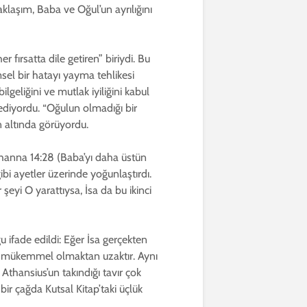
aklaşım, Baba ve Oğul’un ayrılığını
r fırsatta dile getiren” biriydi. Bu
limsel bir hatayı yayma tehlikesi
ilgeliğini ve mutlak iyiliğini kabul
 ediyordu. “Oğulun olmadığı bir
n altında görüyordu.
Yuhanna 14:28 (Baba’yı daha üstün
gibi ayetler üzerinde yoğunlaştırdı.
şeyi O yarattıysa, İsa da bu ikinci
u ifade edildi: Eğer İsa gerçekten
r ve mükemmel olmaktan uzaktır. Aynı
? Athansius’un takındığı tavır çok
ir çağda Kutsal Kitap’taki üçlük