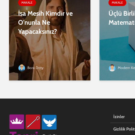
MAKALE
MAKALE
İsa Mesih Kimdir ve
Üçlü Birl
O'nunla Ne
Matemat
Yapacaksınız?
Bora Doty
Modern Ke
İzinler
Gizlilik Polit