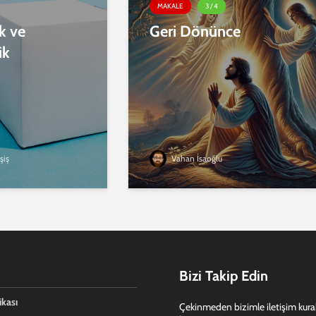
MAKALE
3 / 4
ik ve
Geri Dönünce
ik
şiş
Vahan İsaoğlu
Bizi Takip Edin
ikası
Çekinmeden bizimle iletişim kurabi