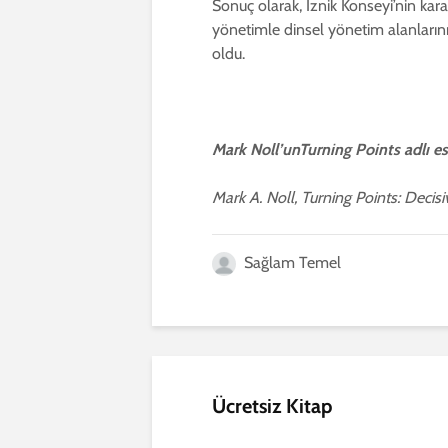
Sonuç olarak, İznik Konseyi’nin karar
yönetimle dinsel yönetim alanlarının
oldu.
Mark Noll’unTurning Points adlı es
Mark A. Noll, Turning Points: Deci
Sağlam Temel
Ücretsiz Kitap