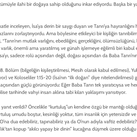
 ve tümüyle ilahi bir doğaya sahip olduğunu inkar ediyordu. Başka bir y
kkatle inceleyen, İsa’ya derin bir saygı duyan ve Tanrı’ya hayranlığını he
irazlarını zorlaştırıyordu. Ama böylesine etkileyici bir kişiliğin tanrıbi
“Tanrı’nın mutlak varlığını, ebediliğini, gerçekliğini, ölümsüzlüğünü, b
r varlık, önemli ama yaratılmış ve günah işlemeye eğilimli biri kabul
sa’yı, sadece rolü açısından değil, doğası açısından da Baba Tanrı’nı
8. Bölüm (bilgeliğin kişileştirilmesi, Mesih olarak kabul edilmesi), 
yor) ve Koloseliler 1:15-20 (İsa’nın “ilk doğan” diye nitelendirilmesi) 
 açısından güçlü görünüyordu: Eğer Baba Tanrı tek yaratıcıysa ve her 
ilise tarihinde vahyi insan aklına tabi kılan yaklaşımı yansıtıyor.
l yanıt verildi? Öncelikle “kurtuluş”un kendine özgü bir mantığı olduğ
kurtuluş umudu boştur, kesinliği yoktur, tüm insanlık için yetersizdi
 O’na dua edebiliriz, tapınabiliriz ya da O’nun adıyla vaftiz edebiliriz
ık’tan kopup “akılcı yapay bir dinin” kucağına düşmek üzere olduğu b