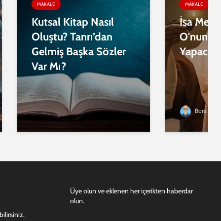
MAKALE
MAKALE
Kutsal Kitap Nasıl
İsa Mesi
Oluştu? Tanrı’dan
O'nunla
Gelmiş Başka Sözler
Yapacaks
Var Mı?
Bora Doty
Üye olun ve eklenen her içerikten haberdar
olun.
lirsiniz.