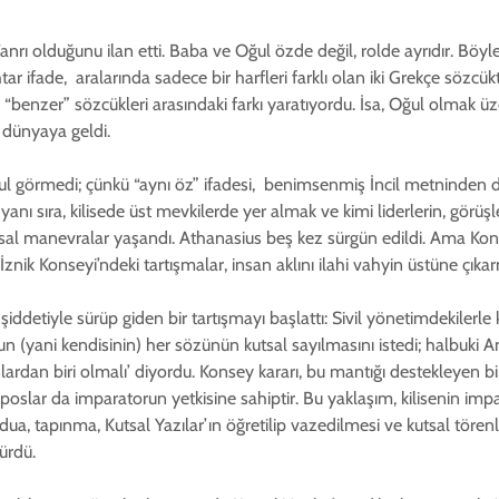
anrı olduğunu ilan etti. Baba ve Oğul özde değil, rolde ayrıdır. Böyle
r ifade, aralarında sadece bir harfleri farklı olan iki Grekçe sözc
 “benzer” sözcükleri arasındaki farkı yaratıyordu. İsa, Oğul olmak üz
 dünyaya geldi.
abul görmedi; çünkü “aynı öz” ifadesi, benimsenmiş İncil metninden 
ı sıra, kilisede üst mevkilerde yer almak ve kimi liderlerin, görüş
al manevralar yaşandı. Athanasius beş kez sürgün edildi. Ama Konse
. İznik Konseyi’ndeki tartışmalar, insan aklını ilahi vahyin üstüne çıkar
ddetiyle sürüp giden bir tartışmayı başlattı: Sivil yönetimdekilerle kil
un (yani kendisinin) her sözünün kutsal sayılmasını istedi; halbuki 
dan biri olmalı’ diyordu. Konsey kararı, bu mantığı destekleyen bir 
poslar da imparatorun yetkisine sahiptir. Bu yaklaşım, kilisenin imp
ua, tapınma, Kutsal Yazılar’ın öğretilip vazedilmesi ve kutsal törenl
ürdü.