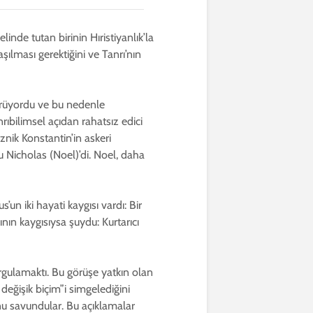
inde tutan birinin Hıristiyanlık’la
aşılması gerektiğini ve Tanrı’nın
 görüyordu ve bu nedenle
anrıbilimsel açıdan rahatsız edici
znik Konstantin’in askeri
u Nicholas (Noel)’di. Noel, daha
’un iki hayati kaygısı vardı: Bir
ının kaygısıysa şuydu: Kurtarıcı
urgulamaktı. Bu görüşe yatkın olan
ç değişik biçim”i simgelediğini
unu savundular. Bu açıklamalar