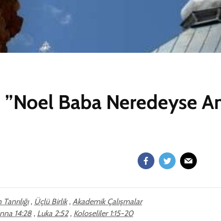
: ”Noel Baba Neredeyse A
 Tanrılığı
,
Üçlü Birlik
,
Akademik Çalışmalar
nna 14:28
,
Luka 2:52
,
Koloseliler 1:15-20