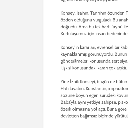
Konsey, İsa’nın, Tanrı’nın özünden T
özden olduğunu vurguladı. Bu anahta
doğurdu. Ama bu tek harf, “aynı” ile
Kurtuluşumuz için insan bedeninde
Konsey’in kararları, evrensel bir k
kaynaklanmış görünüyordu. Bunun yan
gönderilmeleri konusunda sert siyas
ilişkisi konusundaki kararı çok açıktı
Yine İznik Konseyi, bugün de bütün şi
Hatırlayalım, Konstantin, imparator
sözüne boyun eğen sürüdeki koyunlar
Baba’yla aynı yetkiye sahipse, pisko
özerk olmasına yol açtı. Buna göre d
devletten bağımsız biçimde yürütül