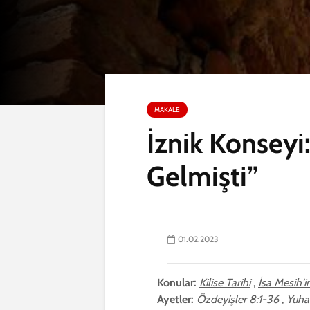
MAKALE
İznik Konseyi
Gelmişti”
01.02.2023
Konular:
Kilise Tarihi
,
İsa Mesih'in
Ayetler:
Özdeyişler 8:1-36
,
Yuha