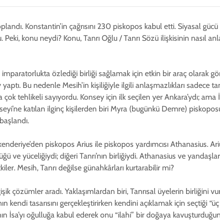
andı. Konstantin’in çağrısını 230 piskopos kabul etti. Siyasal gücü el
du. Peki, konu neydi? Konu, Tanrı Oğlu / Tanrı Sözü ilişkisinin nasıl anl
ı, imparatorlukta özlediği birliği sağlamak için etkin bir araç olarak
y yaptı. Bu nedenle Mesih’in kişiliğiyle ilgili anlaşmazlıkları sadece t
çok tehlikeli sayıyordu. Konsey için ilk seçilen yer Ankara’ydı; ama İ
seyi’ne katılan ilginç kişilerden biri Myra (bugünkü Demre) piskopos
başlandı.
skenderiye’den piskopos Arius ile piskopos yardımcısı Athanasius. Arius
ü ve yüceliğiydi; diğeri Tanrı’nın birliğiydi. Athanasius ve yandaşlar
etkiler. Mesih, Tanrı değilse günahkârları kurtarabilir mi?
şik çözümler aradı. Yaklaşımlardan biri, Tanrısal üyelerin birliğini v
ı’nın kendi tasarısını gerçekleştirirken kendini açıklamak için seçtiği “ü
ı’nın İsa’yı oğulluğa kabul ederek onu “ilahi” bir doğaya kavuşturduğ