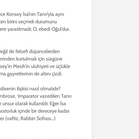
ce Konsey İsa’nın Tanrı’yla aynı
ükten birini seçmek durumunu
ere yaratılmadı; O, ebedi Oğul’dur.
değil de felsefi düşüncelerden
lerinden kurtulmak için sürgüne
y’in Mesih’in uluhiyeti ve üçlükle
ma gayretlerinin de altını çizdi.
isenin ilişkisi nasıl olmalıdır?
Ambrose, ‘imparator vazedilen Tanrı
unsur olarak kullanıldı: Eğer İsa
aratorluk içinde bir dereceye kadar
er (vaftiz, Rabbin Sofrası…)