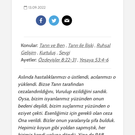
13.09.2022
Konular:
Tanrı ve Ben
,
Tanrı ile İlişki
,
Ruhsal
Gelişim
,
Kurtuluş
,
Sevgi
Ayetler:
Özdeyişler 8:22-31
,
Yeşaya 53:4-6
Aslında hastalıklarımızı o üstlendi, acılarımızı o
yüklendi. Bizse Tanrı tarafından
cezalandırıldığını, Vurulup ezildiğini sandık.
Oysa, bizim isyanlarımız yüzünden onun
bedeni deşildi, bizim suçlarımız yüzünden o
eziyet çekti. Esenliğimiz için gerekli olan ceza
Ona verildi. Bizler onun yaralarıyla şifa bulduk.
Hepimiz koyun gibi yoldan sapmıştık, her
birimiz kendi yoluna döndü. Yine de RAB