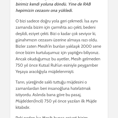
birimiz kendi yoluna döndü. Yine de RAB
hepimizin cezasını ona yükledi.
O bizi sadece doğru yola geri çekmedi. İsa aynı
zamanda bizim için çarmıhta acı çekti, bedeni
deşildi, eziyet çekti. Bizi o kadar çok seviyor ki,
günahımızın cezasını üzerine almaya razı oldu.
Bizler zaten Mesih’in bunları yaklaşık 2000 sene
önce bizim kurtuluşumuz için yaptığını biliyoruz.
Ancak okuduğumuz bu ayetler, Mesih gelmeden
750 yıl önce Kutsal Ruh’un esiniyle peygamber
Yeşaya aracılığıyla müjdelenmişti.
Tanrı, yüreğinde saklı tuttuğu müjdesini o
zamanlardan beri insanoğluna hatırlatmak
istiyordu. Aslında bana göre bu pasaj,
Müjde’den(İncil) 750 yıl önce yazılan ilk Müjde
kitabıdır.
Peki neden İsa Mesih bunca eziyeti bizim