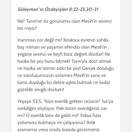
Süleyman’ın Özdeyişleri 8:22-23,30-31
Ne? Tanrı’nın öz görünümü olan Mesih’in sevinci
biz miyiz?
İnanması zor değil mi? Koskoca evrenin sahibi,
baş mimarı ve yaşamın efendisi olan Mesih’in
yegâne sevinci ve keyfi biziz değerli dostlar! Ne
harika bir şey bunu bilmek! Tanrı’yla dost olmak
ne harika ve tatmin edici bir şey! Gerçek doluluğu
ve varoluşumuzun anlamını Mesih’in sana ve
bana duyduğu bu delice aşkta bulmak ne kadar
güzeldir sevgili dostum!
Yeşaya 53:5, “bize esenlik getiren cezanın” İsa'ya
verildiğini söylüyor. Peki bizim esenliğimiz var
mı? O esenlik bize de geldi mi? Yoksa hala
yolumuzu bulmaya mı çalışıyoruz? Artık
aramamız veya orada burada gezinmeniz