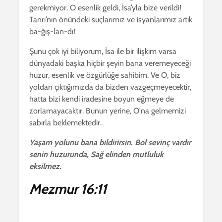
gerekmiyor. O esenlik geldi, İsa’yla bize verildi!
Tanrı’nın önündeki suçlarımız ve isyanlarımız artık
ba-ğış-lan-dı!
Şunu çok iyi biliyorum, İsa ile bir ilişkim varsa
dünyadaki başka hiçbir şeyin bana veremeyeceği
huzur, esenlik ve özgürlüğe sahibim. Ve O, biz
yoldan çıktığımızda da bizden vazgeçmeyecektir,
hatta bizi kendi iradesine boyun eğmeye de
zorlamayacaktır. Bunun yerine, O'na gelmemizi
sabırla beklemektedir.
Yaşam yolunu bana bildirirsin. Bol sevinç vardır
senin huzurunda, Sağ elinden mutluluk
eksilmez.
Mezmur 16:11