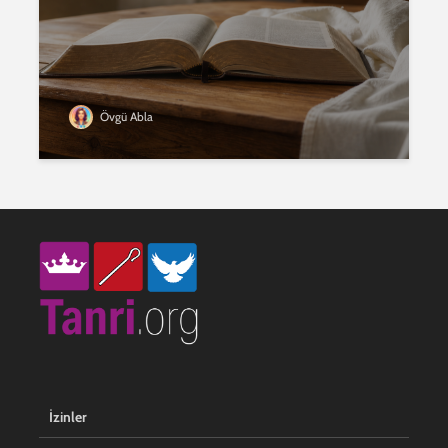
Övgü Abla
İzinler