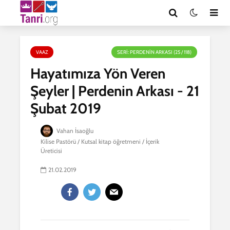
VAAZ
SERI: PERDENIN ARKASI (25 / 118)
Hayatımıza Yön Veren
Şeyler | Perdenin Arkası - 21
Şubat 2019
Vahan İsaoğlu
Kilise Pastörü / Kutsal kitap öğretmeni / İçerik
Üreticisi
21.02.2019