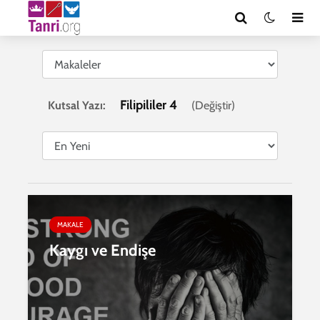
Filipililer 4
Kutsal Yazı:
(
Değiştir
)
MAKALE
Kaygı ve Endişe