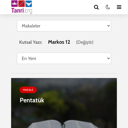
Markos 12
Kutsal Yazı:
(
Değiştir
)
MAKALE
Pentatük