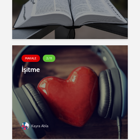
MAKALE
2 / 11
İşitme
Kayra Abla