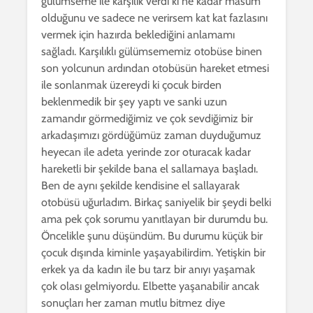
gülümseme ile karşılık verdi ki ne kadar masum
olduğunu ve sadece ne verirsem kat kat fazlasını
vermek için hazırda beklediğini anlamamı
sağladı. Karşılıklı gülümsememiz otobüse binen
son yolcunun ardından otobüsün hareket etmesi
ile sonlanmak üzereydi ki çocuk birden
beklenmedik bir şey yaptı ve sanki uzun
zamandır görmediğimiz ve çok sevdiğimiz bir
arkadaşımızı gördüğümüz zaman duyduğumuz
heyecan ile adeta yerinde zor oturacak kadar
hareketli bir şekilde bana el sallamaya başladı.
Ben de aynı şekilde kendisine el sallayarak
otobüsü uğurladım. Birkaç saniyelik bir şeydi belki
ama pek çok sorumu yanıtlayan bir durumdu bu.
Öncelikle şunu düşündüm. Bu durumu küçük bir
çocuk dışında kiminle yaşayabilirdim. Yetişkin bir
erkek ya da kadın ile bu tarz bir anıyı yaşamak
çok olası gelmiyordu. Elbette yaşanabilir ancak
sonuçları her zaman mutlu bitmez diye