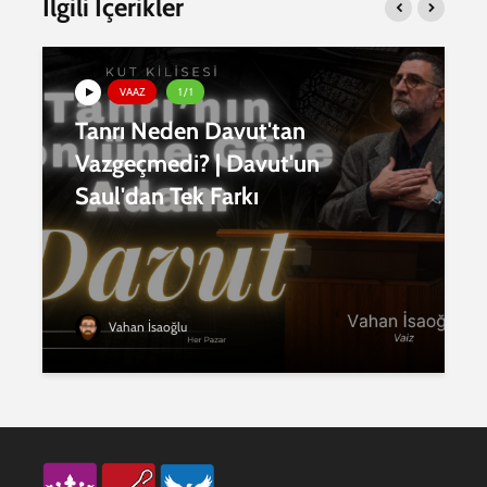
İlgili İçerikler
VAAZ
1 / 1
Tanrı Neden Davut'tan
Vazgeçmedi? | Davut'un
Saul'dan Tek Farkı
Vahan İsaoğlu