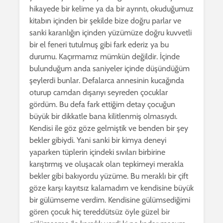
hikayede bir kelime ya da bir ayrıntı, okuduğumuz
kitabın içinden bir şekilde bize doğru parlar ve
sanki karanlığın içinden yüzümüze doğru kuvvetli
bir el feneri tutulmuş gibi fark ederiz ya bu
durumu. Kaçırmamız mümkün değildir. İçinde
bulunduğum anda saniyeler içinde düşündüğüm
şeylerdi bunlar. Defalarca annesinin kucağında
oturup camdan dışarıyı seyreden çocuklar
gördüm. Bu defa fark ettiğim detay çocuğun
büyük bir dikkatle bana kilitlenmiş olmasıydı.
Kendisi ile göz göze gelmiştik ve benden bir şey
bekler gibiydi. Yani sanki bir kimya deneyi
yaparken tüplerin içindeki sıvıları birbirine
karıştırmış ve oluşacak olan tepkimeyi merakla
bekler gibi bakıyordu yüzüme. Bu meraklı bir çift
göze karşı kayıtsız kalamadım ve kendisine büyük
bir gülümseme verdim. Kendisine gülümsediğimi
gören çocuk hiç tereddütsüz öyle güzel bir