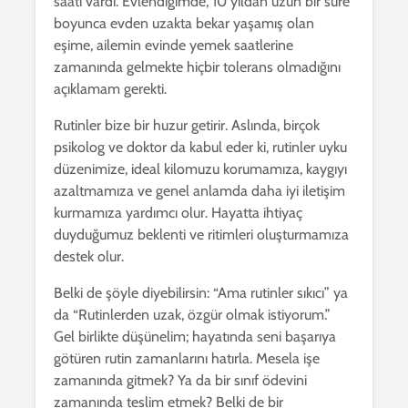
saati vardı. Evlendiğimde, 10 yıldan uzun bir süre
boyunca evden uzakta bekar yaşamış olan
eşime, ailemin evinde yemek saatlerine
zamanında gelmekte hiçbir tolerans olmadığını
açıklamam gerekti.
Rutinler bize bir huzur getirir. Aslında, birçok
psikolog ve doktor da kabul eder ki, rutinler uyku
düzenimize, ideal kilomuzu korumamıza, kaygıyı
azaltmamıza ve genel anlamda daha iyi iletişim
kurmamıza yardımcı olur. Hayatta ihtiyaç
duyduğumuz beklenti ve ritimleri oluşturmamıza
destek olur.
Belki de şöyle diyebilirsin: “Ama rutinler sıkıcı” ya
da “Rutinlerden uzak, özgür olmak istiyorum.”
Gel birlikte düşünelim; hayatında seni başarıya
götüren rutin zamanlarını hatırla. Mesela işe
zamanında gitmek? Ya da bir sınıf ödevini
zamanında teslim etmek? Belki de bir