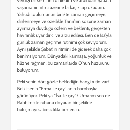
verdiği bir semineri dinledim ve ardından Şabat’ı
yaşamanın ritmi üzerine birkaç kitap okudum.
Yahudi toplumunun birlikte zaman geçirmeye,
dinlenmeye ve özellikle Tanrı’nın sözüne zaman
ayırmaya duyduğu özlem ve beklenti, gerçekten
hayranlık uyandırıcı ve arzu edilesi. Ben de İsa’yla
günlük zaman geçirme rutinimi çok seviyorum.
Aynı şekilde Şabat’ın ritmini de giderek daha çok
benimsiyorum. Dünyadaki karmaşa, yoğunluk ve
hüzne rağmen, bu zamanlarda O’nun huzurunu
buluyorum.
Peki senin dört gözle beklediğin hangi rutin var?
Belki senin “Erma ile çay” anın bambaşka
görünüyor. Peki ya “İsa ile çay”? Umarım sen de
Rabbimizle ruhunu doyuran bir şekilde
buluşmayı sabırsızlıkla beklersin.