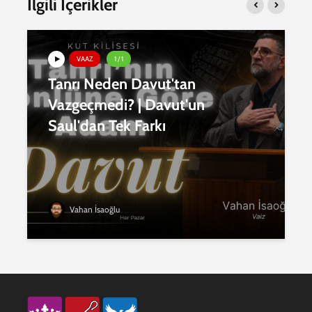
İlgili İçerikler
VAAZ
1 / 1
Tanrı Neden Davut'tan
Vazgeçmedi? | Davut'un
Saul'dan Tek Farkı
Vahan İsaoğlu