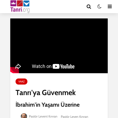
VAAZ
Tanrı'ya Güvenmek
İbrahim'in Yaşamı Üzerine
Pastör Levent Kınran
Pastör Leven Kınran