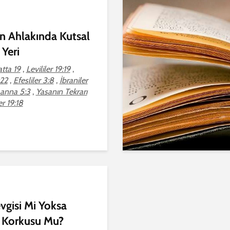
an Ahlakında Kutsal
 Yeri
tta 19
,
Levililer 19:19
,
:22
,
Efesliler 3:8
,
İbraniler
hanna 5:3
,
Yasanın Tekrarı
er 19:18
vgisi Mi Yoksa
 Korkusu Mu?