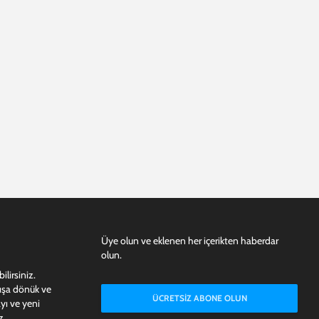
Üye olun ve eklenen her içerikten haberdar
olun.
lirsiniz.
dışa dönük ve
ÜCRETSIZ ABONE OLUN
yı ve yeni
z.