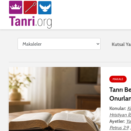
Kutsal Ya
MAKALE
Tanrı Be
Onurlan
Konular:
Ku
Hristiyan İ
Ayetler:
Ya
Petrus 2:9