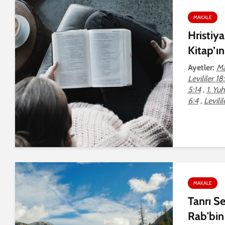
MAKALE
Hristiy
Kitap’ın
Ayetler:
Ma
Levililer 18
5:14
,
1. Yu
6:4
,
Levilil
MAKALE
Tanrı Se
Rab'bin