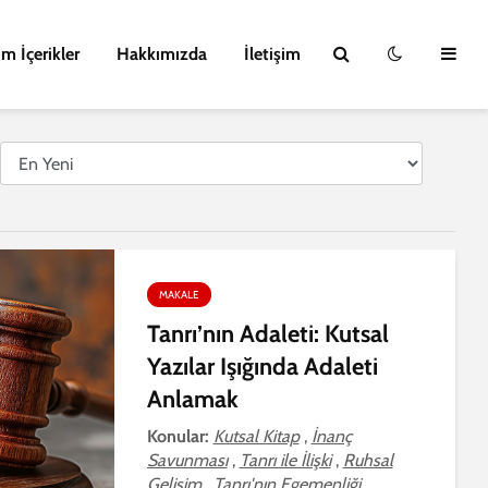
m İçerikler
Hakkımızda
İletişim
MAKALE
Tanrı’nın Adaleti: Kutsal
Yazılar Işığında Adaleti
Anlamak
Konular:
Kutsal Kitap
,
İnanç
Savunması
,
Tanrı ile İlişki
,
Ruhsal
Gelişim
,
Tanrı'nın Egemenliği
, ...