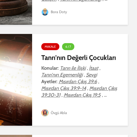
Bora Doty
MAKALE
6 / 7
Tanrı'nın Değerli Çocukları
Konular:
Tanrı ile İlişki
,
İtaat
,
Tanrı'nın Egemenliği
,
Sevgi
Ayetler:
Mısırdan Çıkış 39:6
,
Mısırdan Çıkış 39:9-14
,
Mısırdan Çıkış
39:30-31
,
Mısırdan Çıkış 19:5
, ...
Övgü Abla