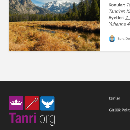
Konular:
Ta
Tanrı'nın K
Ayetler:
2.
Yuhanna 4:
Bora Do
İzinler
Gizlilik Polit