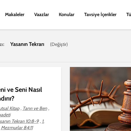
Makaleler
Vaazlar
Konular
Tavsiye İçerikler
Tü
Yasanın Tekrarı
zı:
(
Değiştir
)
ni ve Seni Nasıl
dırır?
tsal Kitap
,
Tanrı ve Ben
,
badeti
sanın Tekrarı 10:8-9
,
1.
,
Mezmurlar 84:11