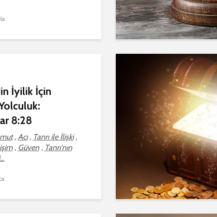
la
n İyilik İçin
 Yolculuk:
ar 8:28
mut
,
Acı
,
Tanrı ile İlişki
,
işim
,
Güven
,
Tanrı'nın
..
ca