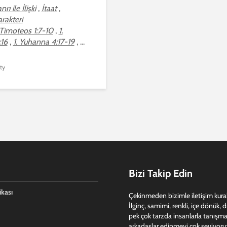
nrı ile İlişki
,
İtaat
,
arakteri
 Timoteos 1:7-10
,
1.
16
,
1. Yuhanna 4:17-19
, ...
ty
Bizi Takip Edin
ikası
Çekinmeden bizimle iletişim kurabi
İlginç, samimi, renkli, içe dönük, 
pek çok tarzda insanlarla tanışma
arkadaşlar edinmeyi çok seviyoru