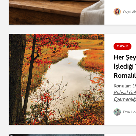
Övgü Ab
MAKALE
Her Şeyi
İşlediği
Romalıl
Konular:
U
Ruhsal Gel
Egemenliği.
Ezra Ho