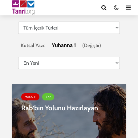
Yuhanna 1
Kutsal Yazı:
(
Değiştir
)
MAKALE
2 / 2
Rab’bin Yolunu Hazırlayan