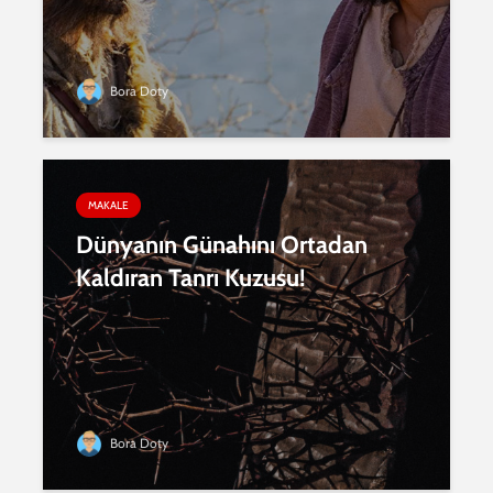
Bora Doty
MAKALE
Dünyanın Günahını Ortadan
Kaldıran Tanrı Kuzusu!
Bora Doty