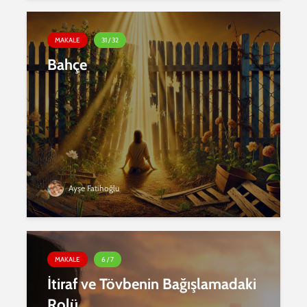
MAKALE
31 / 32
Bahçe
Ayşe Fatihoğlu
MAKALE
6 / 7
İtiraf ve Tövbenin Bağışlamadaki
Rolü