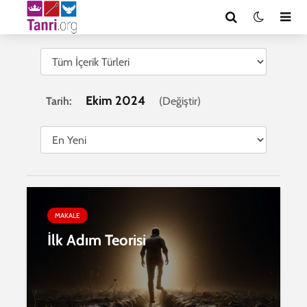
Ekim 2024
Tarih:
(
Değiştir
)
MAKALE
İlk Adım Teorisi