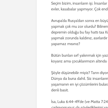
Seçim bizim, insanların işi. İnsanlar
evler, kasabalar yapmıyor. Çok ende
Avrupa’da Rusya’dan sonra en büyük 
yapmak çok mu zor olurdu? Bilinen b
depremin olduğu bu fay hattı taa Kız
yapmak zorunda kaldınız, asırlardır
yapamaz mısınız?
Bütün bunları sırf yakınmak için 
koyarız ama çocuklarımızın altında 
Şöyle düşünebilir miyiz? Tanrı diyor
Dünya da buna dahil. Siz insanların 
yaşamanın en iyi çözümlerini bularak 
denli basit.
İsa, Luka 6:44-49’de (ve Matta 7:24-
çağırıyorsunuz da söylediklerimi y