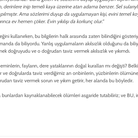
an, derinlere inip temeli kaya üzerine atan adama benzer. Sel sularıy
lmıştır. Ama sözlerimi duyup da uygulamayan kişi, evini temel ko
nca ev hemen çöker. Evin yıkılışı da korkunç olur.”
eğini kullanırken, bu bilgilerin halk arasında zaten bilindiğini göste
da da biliyordu. Yanlış uygulamaların akılsızlık olduğunu da biliyorl
mek doğruyudu ve o doğrudan taviz vermek akılsızlık ve yıkımdı.
inlerin, fayların, dere yataklarının doğal kuralları mı değişti? Belki
 ve doğrularda taviz verdiğimiz an onbinlerin, yüzbinlerin ölümüne
an taviz vermek sorun ve yıkım getirir, her alanda bu böyledir.
lardan kaynaklanabilecek ölümleri asgaride tutabiliriz; ve BU, insan