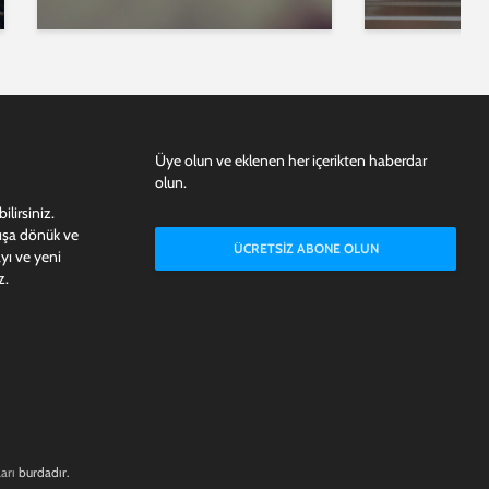
Üye olun ve eklenen her içerikten haberdar
olun.
lirsiniz.
dışa dönük ve
ÜCRETSIZ ABONE OLUN
yı ve yeni
z.
arı
burdadır.