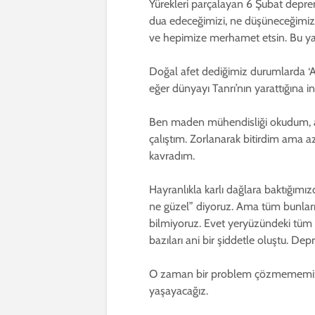
Yürekleri parçalayan 6 Şubat depremi
dua edeceğimizi, ne düşüneceğimizi 
ve hepimize merhamet etsin. Bu yara
Doğal afet dediğimiz durumlarda ‘A
eğer dünyayı Tanrı’nın yarattığına in
Ben maden mühendisliği okudum, ard
çalıştım. Zorlanarak bitirdim ama az
kavradım.
Hayranlıkla karlı dağlara baktığım
ne güzel” diyoruz. Ama tüm bunları
bilmiyoruz. Evet yeryüzündeki tüm bu
bazıları ani bir şiddetle oluştu. Depre
O zaman bir problem çözmememiz ger
yaşayacağız.