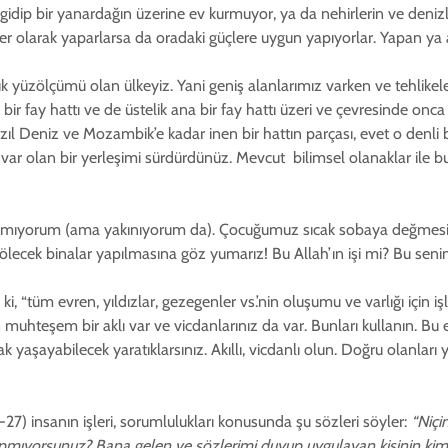
 gidip bir yanardağın üzerine ev kurmuyor, ya da nehirlerin ve denizle
r olarak yaparlarsa da oradaki güçlere uygun yapıyorlar. Yapan ya 
yüzölçümü olan ülkeyiz. Yani geniş alanlarımız varken ve tehlikele
ir fay hattı ve de üstelik ana bir fay hattı üzeri ve çevresinde on
ıl Deniz ve Mozambik’e kadar inen bir hattın parçası, evet o denli b
 var olan bir yerleşimi sürdürdünüz. Mevcut bilimsel olanaklar ile bu
yazmıyorum (ama yakınıyorum da). Çocuğumuz sıcak sobaya değmesin
ölecek binalar yapılmasına göz yumarız! Bu Allah’ın işi mi? Bu seni
 ki, “tüm evren, yıldızlar, gezegenler vs.’nin oluşumu ve varlığı için 
muhteşem bir aklı var ve vicdanlarınız da var. Bunları kullanın. Bu ev
yaşayabilecek yaratıklarsınız. Akıllı, vicdanlı olun. Doğru olanları y
27) insanın işleri, sorumlulukları konusunda şu sözleri söyler:
“Niçi
apmıyorsunuz? Bana gelen ve sözlerimi duyup uygulayan kişinin kim