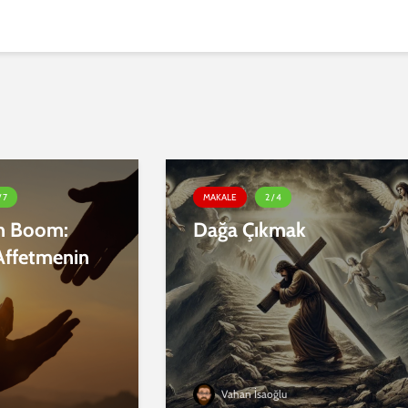
/ 7
MAKALE
2 / 4
en Boom:
Dağa Çıkmak
Affetmenin
Vahan İsaoğlu