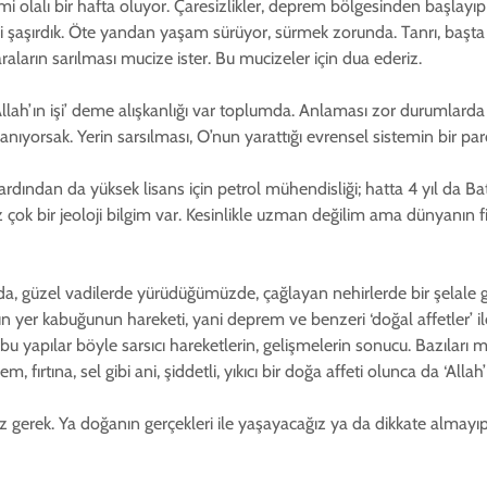
 olalı bir hafta oluyor. Çaresizlikler, deprem bölgesinden başlayıp e
şaşırdık. Öte yandan yaşam sürüyor, sürmek zorunda. Tanrı, başta se
ların sarılması mucize ister. Bu mucizeler için dua ederiz.
llah’ın işi’ deme alışkanlığı var toplumda. Anlaması zor durumlard
anıyorsak. Yerin sarsılması, O’nun yarattığı evrensel sistemin bir parça
ından da yüksek lisans için petrol mühendisliği; hatta 4 yıl da B
 çok bir jeoloji bilgim var. Kesinlikle uzman değilim ama dünyanın f
ızda, güzel vadilerde yürüdüğümüzde, çağlayan nehirlerde bir şelal
n yer kabuğunun hareketi, yani deprem ve benzeri ‘doğal affetler’
 yapılar böyle sarsıcı hareketlerin, gelişmelerin sonucu. Bazıları m
m, fırtına, sel gibi ani, şiddetli, yıkıcı bir doğa affeti olunca da ‘Allah
ek. Ya doğanın gerçekleri ile yaşayacağız ya da dikkate almayıp 