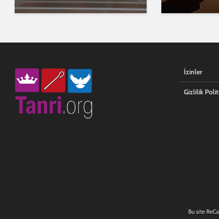
İzinler
Gizlilik Polit
Bu site ReC