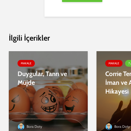
İlgili İçerikler
MAKALE
MAKALE
7 
Duygular, Tanrı ve
Corrie T
Müjde
İman ve 
Hikayesi
Bora Doty
Bora Doty