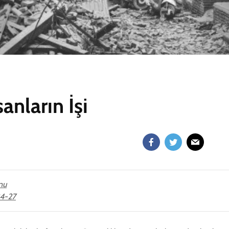
sanların İşi
nu
24-27