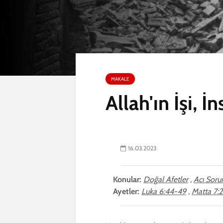
MAKALE
Allah'ın İşi, İn
16.03.2023
Konular:
Doğal Afetler
,
Acı Soru
Ayetler:
Luka 6:44-49
,
Matta 7: