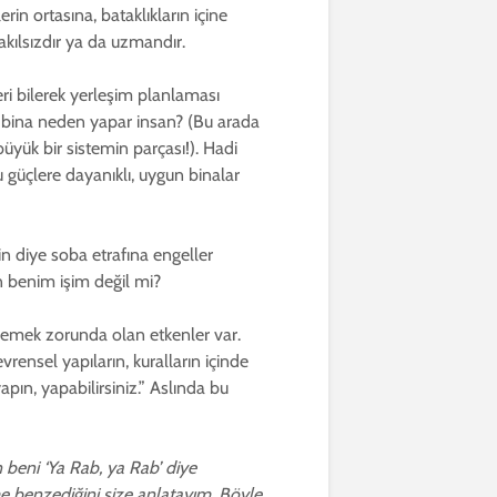
rin ortasına, bataklıkların içine
akılsızdır ya da uzmandır.
ri bilerek yerleşim planlaması
ca bina neden yapar insan? (Bu arada
üyük bir sistemin parçası!). Hadi
 güçlere dayanıklı, uygun binalar
 diye soba etrafına engeller
n benim işim değil mi?
işlemek zorunda olan etkenler var.
rensel yapıların, kuralların içinde
apın, yapabilirsiniz.” Aslında bu
n beni ‘Ya Rab, ya Rab’ diye
e benzediğini size anlatayım. Böyle