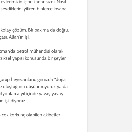
vlerimizin içine kadar sızdı. Nasıl
vdiklerini yitiren binlerce insana
a kolay çözüm. Bir bakıma da doğru,
sı. Allah’ın işi.
atman’da petrol mühendisi olarak
iziksel yapısı konusunda bir şeyler
e görüp heyecanlandığımızda “doğa
 ile oluştuğunu düşünmüyoruz ya da
ilyonlarca yıl içinde yavaş yavaş
’ın işi’ diyoruz.
çok korkunç olabilen akibetler