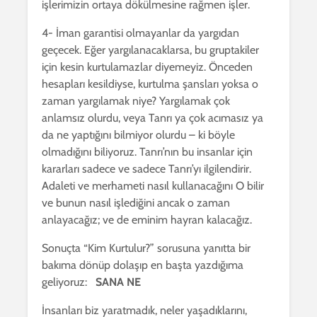
işlerimizin ortaya dökülmesine rağmen işler.
4- İman garantisi olmayanlar da yargıdan
geçecek. Eğer yargılanacaklarsa, bu gruptakiler
için kesin kurtulamazlar diyemeyiz. Önceden
hesapları kesildiyse, kurtulma şansları yoksa o
zaman yargılamak niye? Yargılamak çok
anlamsız olurdu, veya Tanrı ya çok acımasız ya
da ne yaptığını bilmiyor olurdu – ki böyle
olmadığını biliyoruz. Tanrı’nın bu insanlar için
kararları sadece ve sadece Tanrı’yı ilgilendirir.
Adaleti ve merhameti nasıl kullanacağını O bilir
ve bunun nasıl işlediğini ancak o zaman
anlayacağız; ve de eminim hayran kalacağız.
Sonuçta “Kim Kurtulur?” sorusuna yanıtta bir
bakıma dönüp dolaşıp en başta yazdığıma
geliyoruz:
SANA NE
İnsanları biz yaratmadık, neler yaşadıklarını,