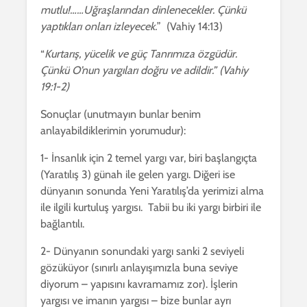
mutlu!……Uğraşlarından dinlenecekler. Çünkü
yaptıkları onları izleyecek.
” (Vahiy 14:13)
“
Kurtarış, yücelik ve güç Tanrımıza özgüdür.
Çünkü O’nun yargıları doğru ve adildir.” (Vahiy
19:1-2)
Sonuçlar (unutmayın bunlar benim
anlayabildiklerimin yorumudur):
1- İnsanlık için 2 temel yargı var, biri başlangıçta
(Yaratılış 3) günah ile gelen yargı. Diğeri ise
dünyanın sonunda Yeni Yaratılış’da yerimizi alma
ile ilgili kurtuluş yargısı. Tabii bu iki yargı birbiri ile
bağlantılı.
2- Dünyanın sonundaki yargı sanki 2 seviyeli
gözüküyor (sınırlı anlayışımızla buna seviye
diyorum – yapısını kavramamız zor). İşlerin
yargısı ve imanın yargısı – bize bunlar ayrı