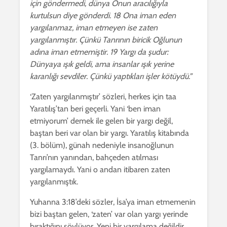
için göndermedi, dünya Onun aracılığıyla
kurtulsun diye gönderdi. 18 Ona iman eden
yargılanmaz, iman etmeyen ise zaten
yargılanmıştır. Çünkü Tanrının biricik Oğlunun
adına iman etmemiştir. 19 Yargı da şudur:
Dünyaya ışık geldi, ama insanlar ışık yerine
karanlığı sevdiler. Çünkü yaptıkları işler kötüydü.”
‘Zaten yargılanmıştır’ sözleri, herkes için taa
Yaratılış’tan beri geçerli. Yani ‘ben iman
etmiyorum’ demek ile gelen bir yargı değil,
baştan beri var olan bir yargı. Yaratılış kitabında
(3. bölüm), günah nedeniyle insanoğlunun
Tanrı’nın yanından, bahçeden atılması
yargılamaydı. Yani o andan itibaren zaten
yargılanmıştık.
Yuhanna 3:18’deki sözler, İsa’ya iman etmemenin
bizi baştan gelen, ‘zaten’ var olan yargı yerinde
bıraktığını söylüyor. Yeni bir yargılama değildir.