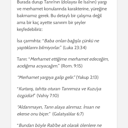
Burada durup Tanrı’nın (dolayısı ile İsa’nın) yargı
ve merhamet konularında karakterine, yüreğine
bakmamız gerek. Bu detaylı bir çalışma değil
ama bir kaç ayette sanırım bir şeyler
keşfedebiliriz:
İsa çarmıhta: “
Baba onları bağışla çünkü ne
yaptıklarını bilmiyorlar.
” (Luka 23:34)
Tanrı: “
Merhamet ettiğime merhamet edeceğim,
acıdığıma acıyacağım.
” (Rom. 9:15)
“Merhamet yargıya galip gelir.”
(Yakup 2:13)
“
Kurtarış, tahtta oturan Tanrımıza ve Kuzu’ya
özgüdür!
” (Vahiy 7:10)
“Aldanmayın, Tanrı alaya alınmaz. İnsan ne
ekerse onu biçer.”
(Galatyalılar 6:7)
“
Bundan böyle Rab’be ait olarak ölenlere ne