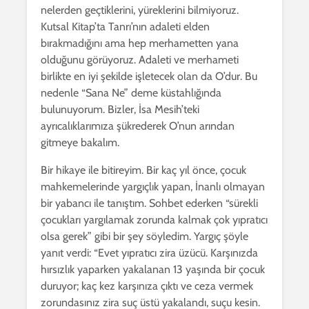
nelerden geçtiklerini, yüreklerini bilmiyoruz.
Kutsal Kitap’ta Tanrı’nın adaleti elden
bırakmadığını ama hep merhametten yana
olduğunu görüyoruz. Adaleti ve merhameti
birlikte en iyi şekilde işletecek olan da O’dur. Bu
nedenle “Sana Ne” deme küstahlığında
bulunuyorum. Bizler, İsa Mesih’teki
ayrıcalıklarımıza şükrederek O’nun arından
gitmeye bakalım.
Bir hikaye ile bitireyim. Bir kaç yıl önce, çocuk
mahkemelerinde yargıçlık yapan, İnanlı olmayan
bir yabancı ile tanıştım. Sohbet ederken “sürekli
çocukları yargılamak zorunda kalmak çok yıpratıcı
olsa gerek” gibi bir şey söyledim. Yargıç şöyle
yanıt verdi: “Evet yıpratıcı zira üzücü. Karşınızda
hırsızlık yaparken yakalanan 13 yaşında bir çocuk
duruyor; kaç kez karşınıza çıktı ve ceza vermek
zorundasınız zira suç üstü yakalandı, suçu kesin.