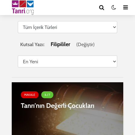
Filipililer
Kutsal Yazı:
(
Değiştir
)
MAKALE
6 / 7
Tanrı'nın Değerli Çocukları