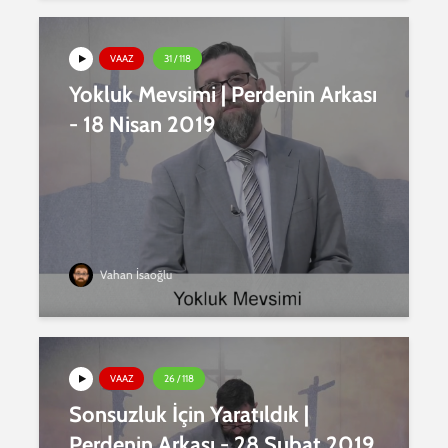
VAAZ
31 / 118
Yokluk Mevsimi | Perdenin Arkası
- 18 Nisan 2019
Vahan İsaoğlu
VAAZ
26 / 118
Sonsuzluk İçin Yaratıldık |
Perdenin Arkası - 28 Şubat 2019