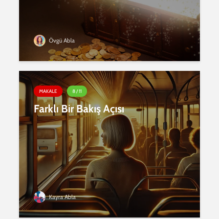
Övgü Abla
MAKALE
8 / 11
Farklı Bir Bakış Açısı
Kayra Abla